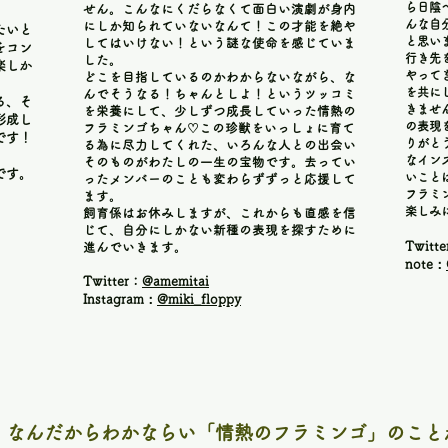
ら日陰
せん。こんなにくだらなくて面白い演劇が身内
んな自
にしか知られていないなんて！この才能を絶や
たいと
と
思い
してはいけない！という謎な使命を感じていま
をコン
行
き先
した。
楽しか
やって
どこを目指しているのかわからないながら、な
を共
に
んでそうなる！ちゃ
んとしよ！というツッコミ
る、そ
きませ
を栄養にして、少しずつ成長していった情熱の
形成し
の
表現
フラミンゴちゃん♡この珍獣
をいっしょに育て
です！
りがと
る為に尽力してくれた、いろんな人との出会い
なイン
そのものがわたしの一生の宝物です。去ってい
です。
いこと
ったメンバーのことも変わらずずっと応援して
フラミ
ます。
楽しみ
飼育係はお休みしますが、これからも直感を信
じて、自分にしかない新種の表現を探すために
Twitt
進んでいきます。
：
note
Twitter：
@amemitai
：
Instagram
@miki_floppy
なんだからわかならい「情熱のフラミンゴ」のこと