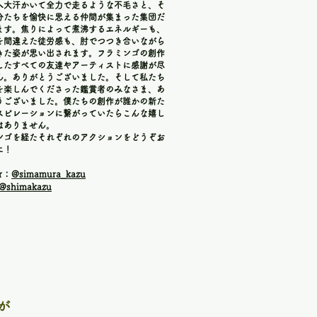
へ大汗かいて全力で走るような不毛さと、そ
分たちを愉快に思える仲間が集まった集団だ
ます。
焦りによって煮沸するエネルギーも、
を間違えた徒労感も、肘
でつつき合いながら
きた姿が思い出されます。フラミンゴの創作
した
すべての友達やアーティストに感謝が尽
ん。
ありがとうございました。
そして私たち
を楽しんでくださった鑑賞者のみなさま、あ
うございました。
僕たちの創作が誰かの新た
スピレーションに繋がっていたらこんな嬉し
はありません。
ン
ゴを経たそれぞれのアクションをどうぞお
に！
er：
@simamura_kazu
@shimakazu
が